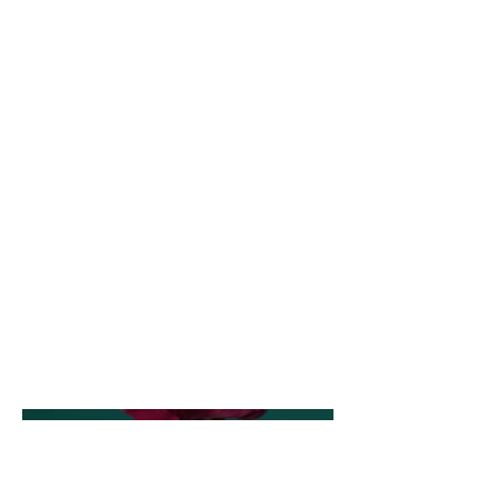
Nisan 2023
Buraya proje açıklaması gelir.
Genel bilgiler sunabilir ya da
projenin konusu, size ilham veren
unsurlar, projeyi nasıl
oluşturduğunuz veya ziyaretçilerin
bilmesini istediğiniz başka konular
gibi ayrıntılı bilgileri
paylaşabilirsiniz. Proje açıklamaları
eklemek için Projeleri Yönet'e gidin.